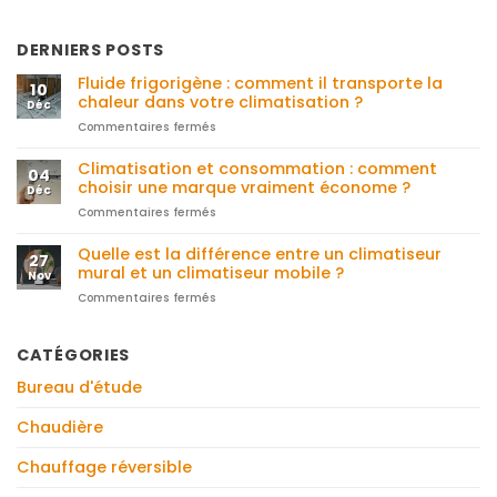
DERNIERS POSTS
Fluide frigorigène : comment il transporte la
10
chaleur dans votre climatisation ?
Déc
Commentaires fermés
sur
Fluide
frigorigène
Climatisation et consommation : comment
04
:
choisir une marque vraiment économe ?
Déc
comment
Commentaires fermés
sur
il
Climatisation
transporte
et
Quelle est la différence entre un climatiseur
la
27
consommation
chaleur
mural et un climatiseur mobile ?
Nov
:
dans
Commentaires fermés
sur
comment
votre
Quelle
choisir
climatisation
est
une
?
la
CATÉGORIES
marque
différence
vraiment
Bureau d'étude
entre
économe
un
?
climatiseur
Chaudière
mural
et
Chauffage réversible
un
climatiseur