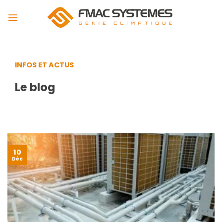
Passer
au
contenu
INFOS ET ACTUS
Le blog
10
Déc