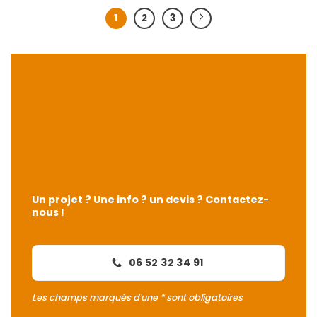
1
2
3
Un projet ? Une info ? un devis ? Contactez-
nous !
06 52 32 34 91
Les champs marqués d'une * sont obligatoires