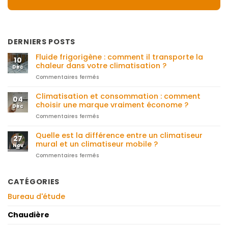
DERNIERS POSTS
Fluide frigorigène : comment il transporte la
10
chaleur dans votre climatisation ?
Déc
Commentaires fermés
sur
Fluide
frigorigène
Climatisation et consommation : comment
04
:
choisir une marque vraiment économe ?
Déc
comment
Commentaires fermés
sur
il
Climatisation
transporte
et
Quelle est la différence entre un climatiseur
la
27
consommation
chaleur
mural et un climatiseur mobile ?
Nov
:
dans
Commentaires fermés
sur
comment
votre
Quelle
choisir
climatisation
est
une
?
la
CATÉGORIES
marque
différence
vraiment
Bureau d'étude
entre
économe
un
?
climatiseur
Chaudière
mural