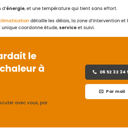
 d’
énergie
, et une température qui tient sans effort.
limatisation
détaille les délais, la zone d’intervention et
ur unique coordonne étude,
service
et suivi.
ardait le
a chaleur à
06 52 32 34 
Par mail
iscuter avec vous, par