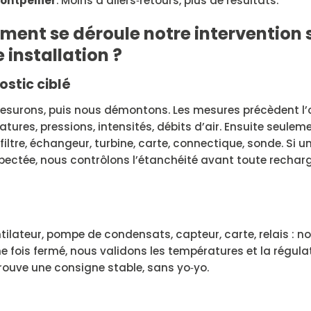
ontpellier
. Moins d’allers‑retours, plus de résultats.
ent se déroule notre intervention 
 installation ?
ostic ciblé
surons, puis nous démontons. Les mesures précèdent l’o
tures, pressions, intensités, débits d’air. Ensuite seuleme
 filtre, échangeur, turbine, carte, connectique, sonde. Si un
pectée, nous contrôlons l’étanchéité avant toute recharg
ntilateur, pompe de condensats, capteur, carte, relais : n
ne fois fermé, nous validons les températures et la régula
rouve une consigne stable, sans yo‑yo.