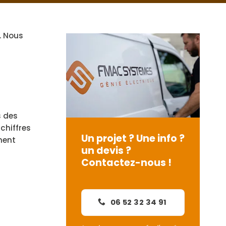
. Nous
s des
chiffres
Un projet ? Une info ?
ment
un devis ?
Contactez-nous !
06 52 32 34 91