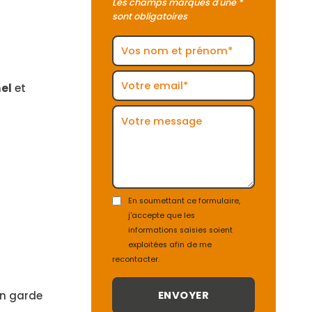
Les champs marqués d'une *
sont obligatoires
el
et
En soumettant ce formulaire,
j'accepte que les
informations saisies soient
exploitées afin de me
recontacter.
n garde