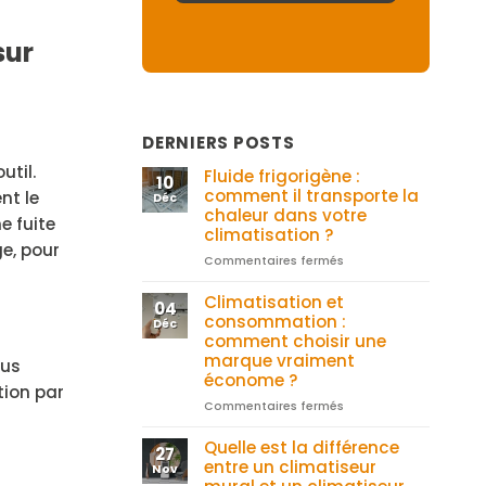
sur
DERNIERS POSTS
util.
Fluide frigorigène :
10
comment il transporte la
nt le
Déc
chaleur dans votre
e fuite
climatisation ?
e, pour
Commentaires fermés
sur
Fluide
frigorigène
Climatisation et
04
:
consommation :
Déc
comment
comment choisir une
il
marque vraiment
ous
transporte
économe ?
tion par
la
Commentaires fermés
sur
chaleur
Climatisation
dans
et
Quelle est la différence
votre
27
consommation
entre un climatiseur
climatisation
Nov
:
?