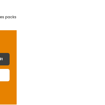
 les packs
91