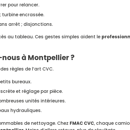
er pour relancer.
 turbine encrassée.
ns arrêt ; disjonctions.
cès au tableau. Ces gestes simples aident le
professionn
ous à Montpellier ?
e des règles de l’art CVC.
tits bureaux.
scrète et réglage par pièce.
mbreuses unités intérieures.
seaux hydrauliques.
sommables de nettoyage. Chez
FMAC CVC
, chaque camio