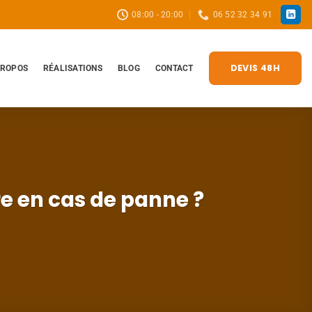
08:00 - 20:00
06 52 32 34 91
DEVIS 48H
PROPOS
RÉALISATIONS
BLOG
CONTACT
re en cas de panne ?