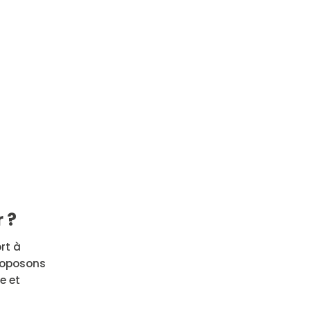
 ?
rt à
proposons
e et