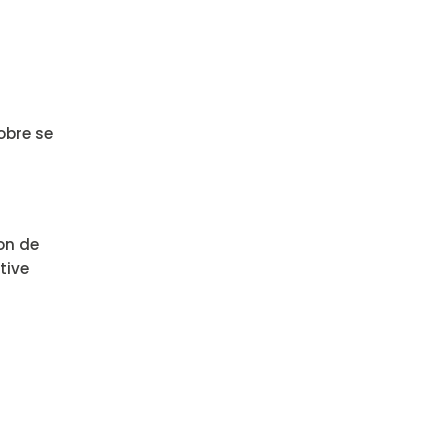
obre se
ion de
tive