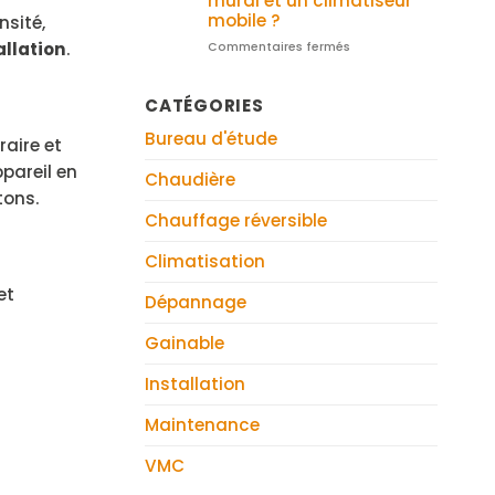
mural et un climatiseur
comment
mobile ?
nsité,
choisir
allation
.
Commentaires fermés
sur
une
Quelle
marque
est
vraiment
CATÉGORIES
la
économe
différence
?
Bureau d'étude
entre
raire et
un
ppareil en
Chaudière
climatiseur
tons.
mural
et
Chauffage réversible
un
climatiseur
Climatisation
mobile
et
?
Dépannage
Gainable
Installation
Maintenance
VMC