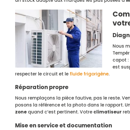
un stock adapté aux marques les plus posées à
M
Comm
votre
Diagn
Nous me
Tempéra
capot :
est sus
respecter le circuit et le
fluide frigorigène
.
Réparation propre
Nous remplaçons la pièce fautive, pas le reste. Ve
posons la référence et la photo dans le rapport. U
zone
quand c’est pertinent. Votre
climatiseur
ret
Mise en service et documentation