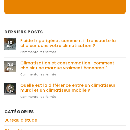
DERNIERS POSTS
Fluide frigorigène : comment il transporte la
10
chaleur dans votre climatisation ?
Déc
Commentaires fermés
sur
Fluide
frigorigène
Climatisation et consommation : comment
04
:
choisir une marque vraiment économe ?
Déc
comment
Commentaires fermés
sur
il
Climatisation
transporte
et
Quelle est la différence entre un climatiseur
la
27
consommation
chaleur
mural et un climatiseur mobile ?
Nov
:
dans
Commentaires fermés
sur
comment
votre
Quelle
choisir
climatisation
est
une
?
la
CATÉGORIES
marque
différence
vraiment
Bureau d'étude
entre
économe
un
?
climatiseur