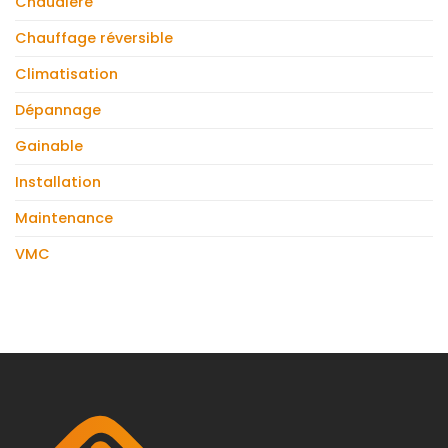
Chaudière
mural
et
Chauffage réversible
un
climatiseur
Climatisation
mobile
?
Dépannage
Gainable
Installation
Maintenance
VMC