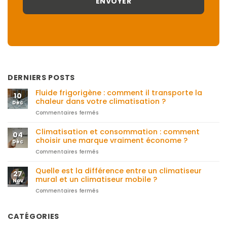
DERNIERS POSTS
Fluide frigorigène : comment il transporte la
10
chaleur dans votre climatisation ?
Déc
Commentaires fermés
sur
Fluide
frigorigène
Climatisation et consommation : comment
04
:
choisir une marque vraiment économe ?
Déc
comment
Commentaires fermés
sur
il
Climatisation
transporte
et
Quelle est la différence entre un climatiseur
la
27
consommation
chaleur
mural et un climatiseur mobile ?
Nov
:
dans
Commentaires fermés
sur
comment
votre
Quelle
choisir
climatisation
est
une
?
la
CATÉGORIES
marque
différence
vraiment