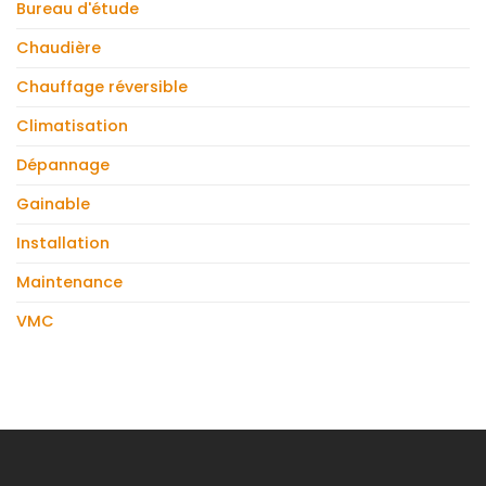
Bureau d'étude
entre
économe
un
?
climatiseur
Chaudière
mural
et
Chauffage réversible
un
climatiseur
Climatisation
mobile
?
Dépannage
Gainable
Installation
Maintenance
VMC